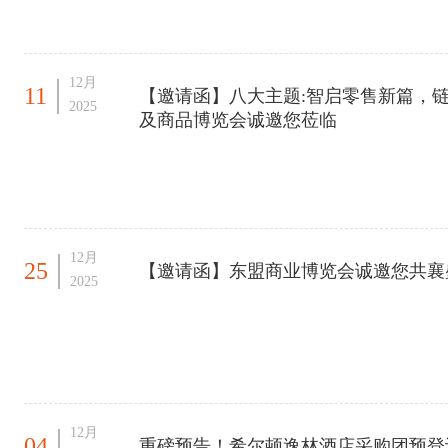
来西亚・吉隆坡 MITEC 展览贸易中心Venue: MIT
12月
11
【邀请函】八大主题:智启零售新篇，链
2025
及商品博览会诚邀您莅临
12月
25
【邀请函】东盟商业博览会诚邀您共襄
2025
12月
04
重磅预告！希尔顿逸林酒店采购团预登记