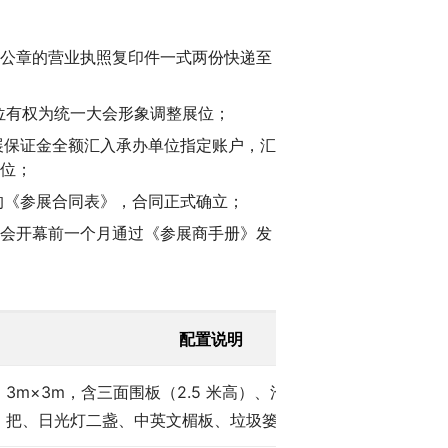
公章的营业执照复印件一式两份快递至
单位有权为统一大会形象调整展位；
参展保证金全额汇入承办单位指定账户，汇
位；
的《参展合同表》，合同正式确立；
会开幕前一个月通过《参展商手册》发
配置说明
3m×3m，含三面围板（2.5 米高）、洽谈台一张、折椅二
把、日光灯二盏、中英文楣板、垃圾篓、地毯