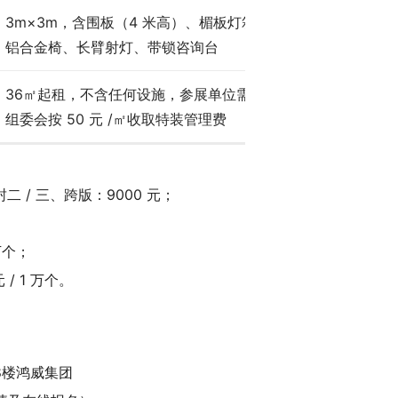
3m×3m，含围板（4 米高）、楣板灯箱喷制、玻璃圆桌、
铝合金椅、长臂射灯、带锁咨询台
36㎡起租，不含任何设施，参展单位需自行设计、装修，
组委会按 50 元 /㎡收取特装管理费
封二 / 三、跨版：9000 元；
 万个；
/ 1 万个。
8楼鸿威集团