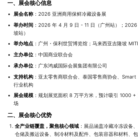
一、展会核心信息
展会名称
：2026 亚洲商用保鲜冷藏设备展
举办时间
：2026 年 4 月 9 日 - 11 日（广州站）；2026
坡站）
举办地点
：广州・保利世贸博览馆；马来西亚吉隆坡 MIT
主办单位
：中国商业联合会
承办单位
：广东鸿威国际会展集团有限公司
支持机构
：亚太零售商联合会、泰国零售商协会、Smart Car
行业机构
展会规模
：规划展览面积 8 万平方米，预计吸引 1000 +
场
二、展会核心优势
全产业链覆盖，聚焦核心领域
：展品涵盖冷藏冷冻设备、
仓储及搬运设备、制冷材料及配件、包装容器和材料、包