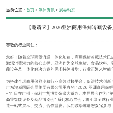
当前位置：
首页
>
媒体资讯
>
展会动态
【邀请函】2026亚洲商用保鲜冷藏设备
尊敬的行业同仁：
您好！随着全球商贸流通一体化加速，商用保鲜冷藏技术已
激活消费潜力的核心支撑。亚洲作为全球生鲜、食品饮料、
藏设备及一体化解决方案的需求持续激增，行业正迎来智能
为搭建全球商用保鲜冷藏行业高效对接平台，促进技术创新
广东鸿威国际会展集团有限公司承办的 “2026 亚洲商用保鲜冷藏
- 11 日在广州・保利世贸博览馆盛大举办。本届展会作为 
商业智能设备及商品博览会” 系列核心展会，将汇聚全球行
造一站式展示、交流、合作盛宴。我们诚挚邀请您拨冗参与