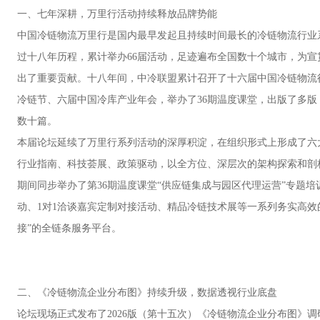
一、七年深耕，万里行活动持续释放品牌势能
中国冷链物流万里行是国内最早发起且持续时间最长的冷链物流行业系
过十八年历程，累计举办66届活动，足迹遍布全国数十个城市，为
出了重要贡献。十八年间，中冷联盟累计召开了十六届中国冷链物流
冷链节、六届中国冷库产业年会，举办了36期温度课堂，出版了多
数十篇。
本届论坛延续了万里行系列活动的深厚积淀，在组织形式上形成了六
行业指南、科技荟展、政策驱动，以全方位、深层次的架构探索和剖
期间同步举办了第36期温度课堂“供应链集成与园区代理运营”专题培
动、1对1洽谈嘉宾定制对接活动、精品冷链技术展等一系列务实高效的
接”的全链条服务平台。
二、《冷链物流企业分布图》持续升级，数据透视行业底盘
论坛现场正式发布了2026版（第十五次）《冷链物流企业分布图》