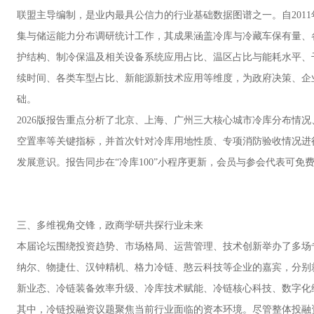
联盟主导编制，是业内最具公信力的行业基础数据图谱之一。自201
集与储运能力分布调研统计工作，其成果涵盖冷库与冷藏车保有量、
护结构、制冷保温及相关设备系统应用占比、温区占比与能耗水平、
续时间、各类车型占比、新能源新技术应用等维度，为政府决策、企
础。
2026版报告重点分析了北京、上海、广州三大核心城市冷库分布情
空置率等关键指标，并首次针对冷库用地性质、专项消防验收情况进
发展意识。报告同步在“冷库100”小程序更新，会员与参会代表可免
三、多维视角交锋，政商学研共探行业未来
本届论坛围绕投资趋势、市场格局、运营管理、技术创新举办了多场
纳尔、物捷仕、汉钟精机、格力冷链、憨云科技等企业的嘉宾，分别
新业态、冷链装备效率升级、冷库技术赋能、冷链核心科技、数字化
其中，冷链投融资议题聚焦当前行业面临的资本环境。尽管整体投融