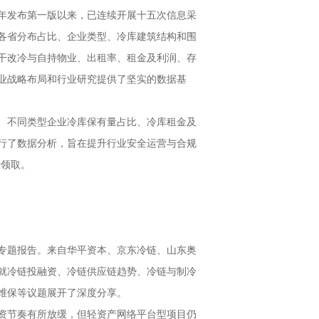
1年发布第一版以来，已连续开展十五次信息采
各省分布占比、企业类型、冷库建筑结构和围
干改冷与自持物业、出租率、租金及利润、存
业战略布局和行业研究提供了坚实的数据基
况、不同类型企业冷库保有量占比、冷库租金及
行了数据分析，旨在提升行业安全运营与合规
费领取。
专题报告。来自华平资本、京东冷链、山东奥
就冷链投融资、冷链供应链趋势、冷链与制冷
维保等议题展开了深度分享。
资节奏有所放缓，但轻资产网络平台型项目仍