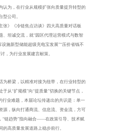
内认为，在行业从规模扩张向质量提升转型的
台型公司。
主张》《冷链焦点访谈》四大高质量对话板
题、坦诚交流，就“园区代理运营模式与数智
库设施新型储能超级充电宝发展”“压价省钱不
探讨，为行业发展建言献策。
对话为桥梁，以精准对接为纽带，在行业转型的
于从“扩规模”向“提质量”切换的关键节点，
争的行业难题，本届论坛传递出的共识是：单一
资源，纵向打通商流、信息流、资金流，方可
，“链趋势”指向融合——在政策引导、技术赋
同的高质量发展道路上稳步前行。