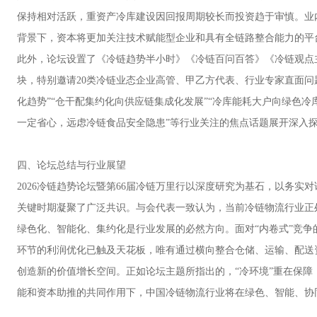
保持相对活跃，重资产冷库建设因回报周期较长而投资趋于审慎。业
背景下，资本将更加关注技术赋能型企业和具有全链路整合能力的平
此外，论坛设置了《冷链趋势半小时》《冷链百问百答》《冷链观点
块，特别邀请20类冷链业态企业高管、甲乙方代表、行业专家直面问
化趋势”“仓干配集约化向供应链集成化发展”“冷库能耗大户向绿色冷
一定省心，远虑冷链食品安全隐患”等行业关注的焦点话题展开深入
四、论坛总结与行业展望
2026冷链趋势论坛暨第66届冷链万里行以深度研究为基石，以务实
关键时期凝聚了广泛共识。与会代表一致认为，当前冷链物流行业正处
绿色化、智能化、集约化是行业发展的必然方向。面对“内卷式”竞
环节的利润优化已触及天花板，唯有通过横向整合仓储、运输、配送
创造新的价值增长空间。正如论坛主题所指出的，“冷环境”重在保障
能和资本助推的共同作用下，中国冷链物流行业将在绿色、智能、协